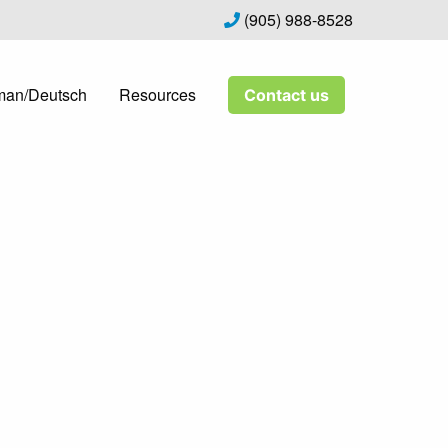
(905) 988-8528
man/Deutsch
Resources
Contact us